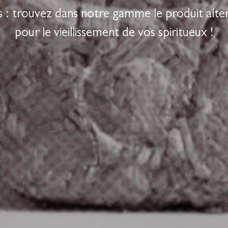
ks
: trouvez dans notre gamme le produit
alte
pour le vieillissement de vos
spiritueux
!