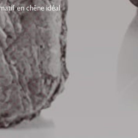
rnatif en chêne
idéal