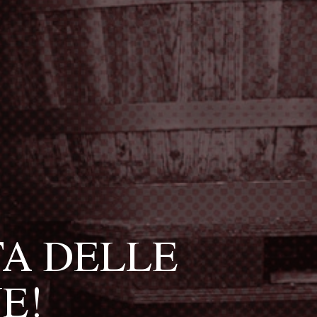
A DELLE
E!